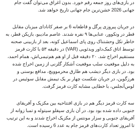
در بازی‌های روز جمعه رقم خورد. بدون اغراق می‌توان گفت جام
جهانی 2026 خشن‌ترین جام جهانی تاریخ خواهد شد.
در جریان پیروزی پرگل و قاطعانه 6 بر صفر کانادای میزبان مقابل
قطر در ونکوور، عنابی‌ها ۹ نفره شدند. عاصم مادیبو، بازیکن قطر، به
خاطر تکل وحشتناک روی پای اسماعیل کونه، بعد از بازبینی صحنه
توسط اتاق کمک‌داور ویدئویی (VAR) در دقیقه ۵۳ با کارت قرمز
مستقیم اخراج شد. ۲۰ دقیقه قبل از او هم هم‌تیمی‌اش، همام احمد،
به دلیل موقعیت سلب موقعیت آشکار گلزنی از زمین اخراج شده
بود. در بازی دیگر دیشب هم طارق محرموویچ، مدافع بوسنی و
هرزگوین، در جریان شکست چهار بر یک تیمش مقابل سوئیس در
لوس‌آنجلس، با خطایی مشابه کارت قرمز گرفت.
سه کارت قرمز دیگر هم در بازی افتتاحیه بین مکزیک و آفریقای
جنوبی داده شده بود بود. در آن بازی سپفلو سیتوله و تمبا زوانه از
آفریقای جنوبی و سزار مونتس از مکزیک اخراج شدند و به این ترتیب
تا امروز تعداد کارت‌های قرمز جام به عدد 6 رسیده است.