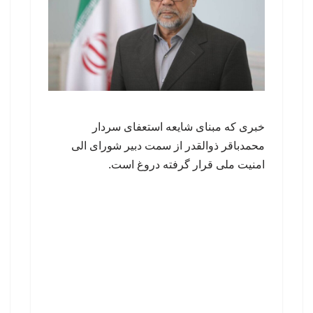
خبری که مبنای شایعه استعفای سردار
محمدباقر ذوالقدر از سمت دبیر شورای الی
امنیت ملی قرار گرفته دروغ است.