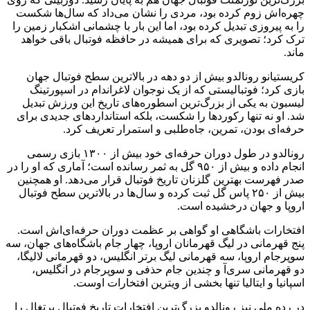
چهره‌اش زوم کرده بود، مردی را نشان می‌داد که سال‌ها شکست
را به پیروزی تبدیل کرده بود، اما این بار با چشمانی اشکبار زمین را
ترک کرد؛ تصویری که برای همیشه در حافظه فوتبال باقی خواهد
ماند.
کریستیانو رونالدو بیش از دو دهه در بالاترین سطح فوتبال جهان
بازی کرد؛ فوتبالیستی که از یک نوجوان لاغراندام در اسپورتینگ
لیسبون به یکی از بزرگ‌ترین اسطوره‌های تاریخ این ورزش تبدیل
شد. او نه تنها رکوردها را شکست، بلکه استانداردهای جدیدی برای
حرفه‌ای بودن، تمرین، جاه‌طلبی و استمرار تعریف کرد.
رونالدو در طول دوران حرفه‌ای خود بیش از ۱۳۰۰ بازی رسمی
انجام داده و بیش از ۹۵۰ گل به ثمر رسانده است؛ آماری که او را در
صدر فهرست بهترین گلزنان تاریخ فوتبال قرار می‌دهد. او همچنین
بیش از ۲۵۰ پاس گل ثبت کرده و سال‌ها در بالاترین سطح فوتبال
اروپا و جهان درخشیده است.
افتخارات باشگاهی او گواهی بر عظمت دوران حرفه‌ای‌اش است.
پنج قهرمانی در لیگ قهرمانان اروپا، چهار جام باشگاه‌های جهان، سه
سوپرجام اروپا، سه قهرمانی لیگ برتر انگلیس، دو قهرمانی لالیگا،
دو قهرمانی سری‌آ و چندین جام حذفی و سوپرجام در انگلیس،
اسپانیا و ایتالیا تنها بخشی از ویترین افتخارات اوست.
در رده ملی نیز رونالدو بزرگ‌ترین افتخارات تاریخ فوتبال پرتغال را