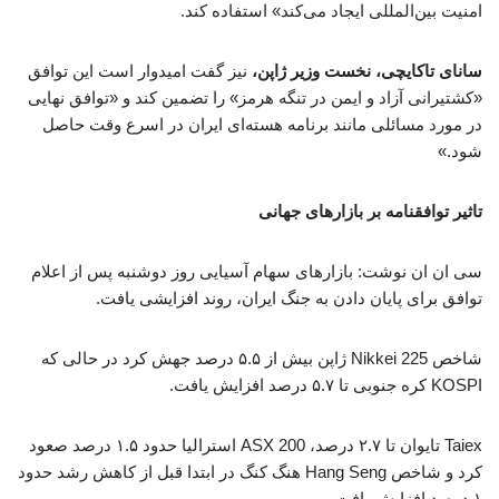
امنیت بین‌المللی ایجاد می‌کند» استفاده کند.
سانای تاکایچی، نخست وزیر ژاپن،
نیز گفت امیدوار است این توافق
«کشتیرانی آزاد و ایمن در تنگه هرمز» را تضمین کند و «توافق نهایی
در مورد مسائلی مانند برنامه هسته‌ای ایران در اسرع وقت حاصل
شود.»
تاثیر توافقنامه بر بازارهای جهانی
سی ان ان نوشت: بازارهای سهام آسیایی روز دوشنبه پس از اعلام
توافق برای پایان دادن به جنگ ایران، روند افزایشی یافت.
شاخص Nikkei 225 ژاپن بیش از ۵.۵ درصد جهش کرد در حالی که
KOSPI کره جنوبی تا ۵.۷ درصد افزایش یافت.
Taiex تایوان تا ۲.۷ درصد، ASX 200 استرالیا حدود ۱.۵ درصد صعود
کرد و شاخص Hang Seng هنگ کنگ در ابتدا قبل از کاهش رشد حدود
۱ درصد افزایش یافت.