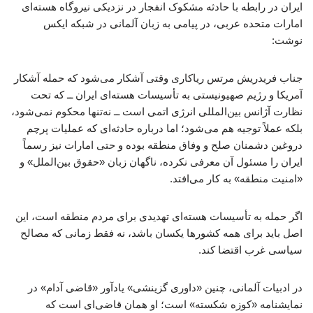
ایران در رابطه با حادثه مشکوک انفجار در نزدیکی نیروگاه‌ هسته‌ای
امارات متحده عربی، در پیامی به زبان آلمانی در شبکه ایکس
نوشت:
جناب فریدریش مرتس ریاکاری وقتی آشکار می‌شود که حمله آشکار
آمریکا و رژیم صهیونیستی به تأسیسات هسته‌ای ایران ــ که تحت
نظارت آژانس بین‌المللی انرژی اتمی است ــ نه‌تنها محکوم نمی‌شود،
بلکه عملاً توجیه هم می‌شود؛ اما درباره حادثه‌ای که عملیات پرچم
دروغین دشمنان صلح و وفاق منطقه بوده و حتی امارات نیز رسماً
ایران را مسئول آن معرفی نکرده، ناگهان زبان «حقوق بین‌الملل» و
«امنیت منطقه» به کار می‌افتد.
اگر حمله به تأسیسات هسته‌ای تهدیدی برای مردم منطقه است، این
اصل باید برای همه کشورها یکسان باشد، نه فقط زمانی که مصالح
سیاسی غرب اقتضا کند.
در ادبیات آلمانی، چنین «داوری گزینشی» یادآور «قاضی آدام» در
نمایشنامه «کوزه شکسته» است؛ او همان قاضی‌ای است که