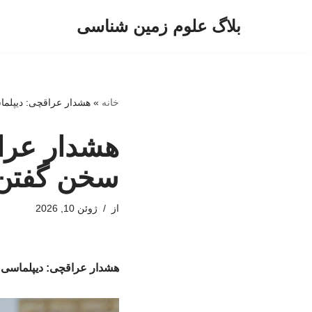
بلاگ علوم زمین شناسی
پرش
به
محتوا
خانه
»
هشدار عراقچی: دیپلماس
هشدار عراق
سخن گفتن به
از
ژوئن 10, 2026
هشدار عراقچی: دیپلماسی را