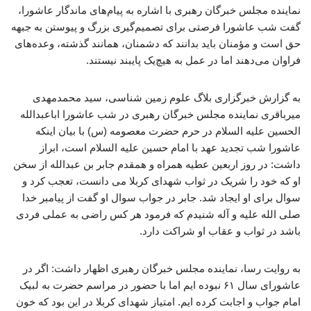
نماینده مجلس خبرگان رهبری با اشاره به پیام‌های ماندگار عاشورا،
گفت شب عاشورا فرصتی برای تصمیم‌گیری بزرگ و پیوستن به جبهه
حق است و مؤمنان باید بدانند که دشمنان، همانند گذشته، وعده‌های
فراوان می‌دهند اما در عمل به هیچ‌یک پایبند نیستند.
به گزارش خبرگزاری بلاگ علوم زمین شناسی، سید محمدمهدی
میرباقری نماینده مجلس خبرگان رهبری در شب عاشورا اباعبدالله
الحسین علیه السلام در حرم حضرت معصومه (س) با بیان اینکه
عاشورا شب تجدید عهد با امام حسین علیه السلام است، ابراز
داشت: در روز اربعین عطیه همراه و همقدم جابر بن عبدالله از سخن
او که خود را شریک در ثواب شهدای کربلا می دانست، تعجب کرد و
سوال برای او ایجاد شد. جابر در جواب سوال او گفت از پیامبر خدا
صلی الله علیه و آله شنیدم که فرمود هر کس راضی به عملی فردی
باشد در ثواب و عقاب او شراکت دارد.
به روایت رسا، نماینده مجلس خبرگان رهبری اظهار داشت: اگر در
عاشورای سال ۶۱ نبوده ایم اما با حضور در مراسم حضرت به لبیک
امام جواب و اجابت کرده ایم. امتیاز شهدای کربلا در این بود که خون