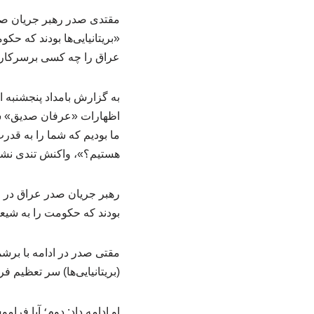
مقتدی صدر رهبر جریان صدر
«بریتانیایی‌ها بودند که حک
عراق را چه کسی برسرکارآور
به گزارش بامداد پنجشنبه 
اظهارات «عرفان صدیق» سف
ما بودیم که شما را به قدر
هستیم؟»، واکنش تندی نشان
رهبر جریان صدر عراق در این
بودند که حکومت را به شیع
مقتی صدر در ادامه با برشم
(بریتانیایی‌ها) سر تعظیم فرو
او ادامه داد: دوم؛ آیا فرا