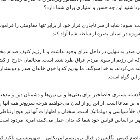
 برداشتید این چه حسن و امتیازی برای شما دارد؟
 سوم؛ شاید از سر ناچاری فرار خود از برابر تنها مقاومتی را فراموش 
‌ویژه در استان بصره از سلطه شما آزاد کند.
ن صدر به‌ تنهایی در داخل عراق وجود نداشت و با رژیم کثیف صدام مخ
د که این رژیم از سوی مردم عراق طرد شده است. مخالفان خارج از کشو
شد می‌کردند. به خدا سوگند، ما بودیم که با خون خاندان صدر و دوست
 این گواه است.
از گذشته بستری حاصلخیز برای بعثی‌ها و بی دین‌ها و دشمنان دین و مذ
اه این مدعا است. از این رو از لندن می‌خواهیم هرچه سریع‌تر همه آنها
یک خلأ سیاسی و دیپلماتیک است. سخنان و اظهارات آنها نیز هیچ ارتباطی ب
ن بر اساس قوانین خود شما که بدان عمل می‌کنید، امری مردود است
مواضع کنونی انگلیس در قبال تروریسم آمریکایی – صهیونیستی، تأکید کر