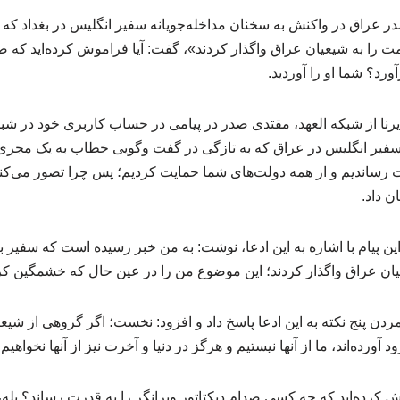
 عراق در واکنش به سخنان مداخله‌جویانه سفیر انگلیس در بغداد که
ومت را به شیعیان عراق واگذار کردند»، گفت: آیا فراموش کرده‌اید که صد
د؟ شما او را آوردید.
ایرنا از شبکه العهد، مقتدی صدر در پیامی در حساب کاربری خود در ش
یر انگلیس در عراق که به تازگی در گفت‌ وگویی خطاب به یک مجری 
ت رساندیم و از همه دولت‌های شما حمایت کردیم؛ پس چرا تصور می‌کنی
 داد.
 پیام با اشاره به این ادعا، نوشت: به من خبر رسیده است که سفیر بریتا
یان عراق واگذار کردند؛ این موضوع من را در عین حال که خشمگین کر
ردن پنج نکته به این ادعا پاسخ داد و افزود: نخست؛ اگر گروهی از شیعی
د آورده‌اند، ما از آنها نیستیم و هرگز در دنیا و آخرت نیز از آنها نخواهیم 
موش کرده‌اید که چه کسی صدام دیکتاتور ویرانگر را به قدرت رساند؟ بله، 