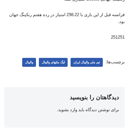
فرانسه قبل از این بازی با 298.22 امتیاز در رده هفتم رنکینگ جهان
بود.
251251
برچسب‌ها:
تیم ملی والیبال ایران
لیگ ملتهای والیبال
والیبال
دیدگاهتان را بنویسید
برای نوشتن دیدگاه باید
وارد بشوید
.