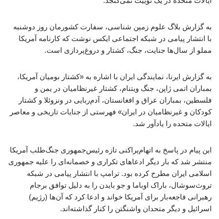
ایالات متحده در یک توییت نمی‌گنجد.
به گزارش بلاگ علوم زمین شناسی، سفارت کشورمان روز دوشنبه
با انتشار پیامی در شبکه اجتماعی ایکس نوشت که کارنامه آمریکا
مملو از سال‌ها جنایت، جنگ، کشتار و دروغ‌پردازی است.
به گزارش ایرنا، نمایندگی ایران با اشاره به «کشتار بومیان آمریکا،
بمباران اتمی ژاپن، جنگ ویتنام، کشتار غیرنظامیان در یمن و
فلسطین، بمباران عراق و افغانستان، آدم‌ربایی در ونزوئلا و کشتار
کودکان و غیرنظامیان در ایران» فهرستی از جنایات تاریخی و معاصر
ایالات متحده را یادآور شد.
این پیام در پاسخ به اتهام‌پراکنی تازه رئیس‌جمهوری جنگ‌طلب آمریکا
منتشر شد که بار دیگر ادعاهای تکراری و خصمانه‌ای را علیه جمهوری
اسلامی ایران مطرح کرده بود. ترامپ با انتشار پیامی در شبکه
تروث‌سوشال، باراک اوباما و جو بایدن را به دلیل توافق برجام
رهبرانی فاجعه‌بار برای آمریکا خواند و ادعا کرد که آن‌ها (رژیم)
اسرائیل و دیگر متحدان واشنگتن را کنار گذاشته‌اند.