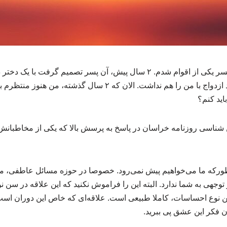
وقتی نوجوان بودم عاشق پسر یکی از اقوام‌ شدم. ۲ سال پیش، آن پسر تصمیم گر
به هم خورد. آن موقع، قصد ازدواج با من را هم نداشت. الان که ۲ سال گ
اید کنم؟
شناسی روزنامه خراسان در پاسخ به پرسش بالا که یکی از مخاطبانش
ورکه ما می‌خواهیم پیش نمی‌رود. خصوصا در حوزه مسائل عاطفی، مانن
توجهی به شما ندارد. البته این را فراموش نکنید که این علاقه در سن
ین نوع احساسات، کاملا طبیعی است. علاقه‌ای که خاص این دوران ا
فکر این عشق پی ببرید.