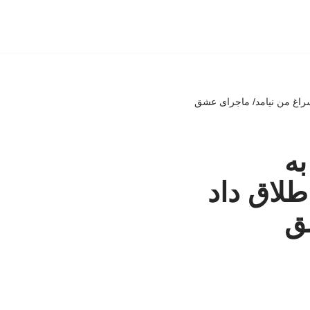
 سراغ من نیامد/ ماجرای عشق
به
طلاق داد
شق