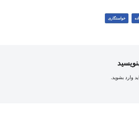
ده
خواستگاری
بنویسید
ید
وارد بشوید
.