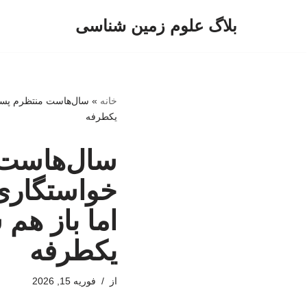
بلاگ علوم زمین شناسی
پرش
به
محتوا
خانه
»
سال‌هاست منتظرم پسر ی
یکطرفه
سال‌هاست م
خواستگاری 
اما باز هم
یکطرفه
از
فوریه 15, 2026