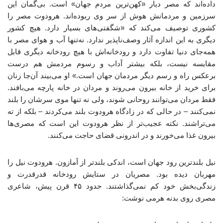
داده‌اند که مصر دیار «کهن‌ترین مردم جهان» است. بی‌گمان این
سرزمین و مردمانش هوش از سر وی ربوده‌اند. هرودوت مصر را
کشوری توصیف می‌کند که «شگفتی‌های بسیار دارد. هیچ کشور
دیگری به این اندازه آثار وصف‌ناپذیر ندارد. نه‌تنها آب و هوای مصر با
همه‌جای دنیا تفاوت دارد و رودخانه‌اش با هیچ رودخانه دیگری قابل
مقایسه نیست، بلکه بیشتر آداب و رسوم مردمش هم درست
برعکس راه و رسم دیگر مردمان جهان است.» او می‌بیند آن‌جا زنان
برای خرید از خانه بیرون می‌روند و مردان در خانه پارچه می‌بافند.
فقط مردان می‌توانند روحانی شوند، ولی نه تنها موی سرشان را بلند
نمی‌کنند – در حالی که در زادگاه هرودوت بلند می‌کردند – بلکه از ته
می‌تراشند. نکته عجیب‌تر از نظر هرودوت این است که مصری‌ها
بیرون غذا می‌خورند و در اندرونی قضای حاجت می‌کنند.
نیل بلندترین رود جهان است، اندکی بلندتر از آمازون. هرودوت نیل را
مهربان دیده بود. مصریان در ستایش رودخانه قدرقدرت و
زندگی‌بخش خود کم نمی‌گذاشتند. حدود ۴۵ قرن پیش، شاعری
مصری روی بدنه هرمی نوشت: