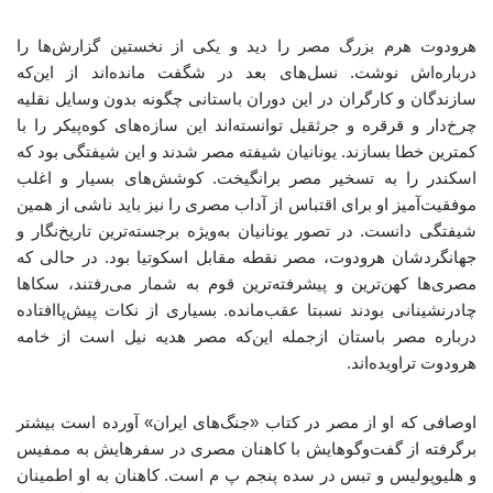
هرودوت هرم بزرگ مصر را دید و یکی از نخستین گزارش‌ها را
درباره‌اش نوشت. نسل‌های بعد در شگفت مانده‌اند از این‌که
سازندگان و کارگران در این دوران باستانی چگونه بدون وسایل نقلیه
چرخ‌دار و قرقره و جرثقیل توانسته‌اند این سازه‌های کوه‌پیکر را با
کمترین خطا بسازند. یونانیان شیفته مصر شدند و این شیفتگی بود که
اسکندر را به تسخیر مصر برانگیخت. کوشش‌های بسیار و اغلب
موفقیت‌آمیز او برای اقتباس از آداب مصری را نیز باید ناشی از همین
شیفتگی دانست. در تصور یونانیان به‌ویژه برجسته‌ترین تاریخ‌نگار و
جهانگردشان هرودوت، مصر نقطه مقابل اسکوتیا بود. در حالی که
مصری‌ها کهن‌ترین و پیشرفته‌ترین قوم به شمار می‌رفتند، سکاها
چادرنشینانی بودند نسبتا عقب‌مانده. بسیاری از نکات پیش‌پاافتاده
درباره مصر باستان ازجمله این‌که مصر هدیه نیل است از خامه
هرودوت تراویده‌اند.
اوصافی که او از مصر در کتاب «جنگ‌های ایران» آورده است بیشتر
برگرفته از گفت‌وگوهایش با کاهنان مصری در سفرهایش به ممفیس
و هلیوپولیس و تبس در سده پنجم پ م است. کاهنان به او اطمینان