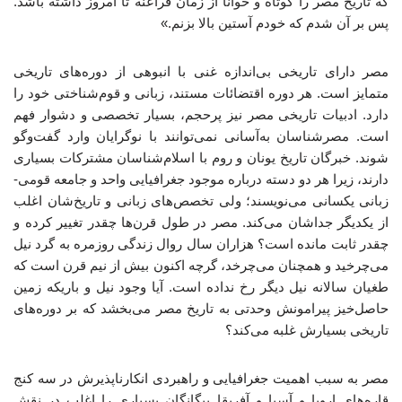
که تاریخ مصر را کوتاه و خوانا از زمان فراعنه تا امروز داشته باشد.
پس بر آن شدم که خودم آستین بالا بزنم.»
مصر دارای تاریخی بی‌اندازه غنی با انبوهی از دوره‌های تاریخی
متمایز است. هر دوره اقتضائات مستند، زبانی و قوم‌شناختی خود را
دارد. ادبیات تاریخی مصر نیز پرحجم، بسیار تخصصی و دشوار فهم
است. مصرشناسان به‌آسانی نمی‌توانند با نوگرایان وارد گفت‌وگو
شوند. خبرگان تاریخ یونان و روم با اسلام‌شناسان مشترکات بسیاری
دارند، زیرا هر دو دسته درباره موجود جغرافیایی واحد و جامعه قومی-
زبانی یکسانی می‌نویسند؛ ولی تخصص‌های زبانی و تاریخ‌شان اغلب
از یکدیگر جداشان می‌کند. مصر در طول قرن‌ها چقدر تغییر کرده و
چقدر ثابت مانده است؟ هزاران سال روال زندگی روزمره به گرد نیل
می‌چرخید و همچنان می‌چرخد، گرچه اکنون بیش از نیم قرن است که
طغیان سالانه نیل دیگر رخ نداده است. آیا وجود نیل و باریکه زمین
حاصل‌خیز پیرامونش وحدتی به تاریخ مصر می‌بخشد که بر دوره‌های
تاریخی بسیارش غلبه می‌کند؟
مصر به سبب اهمیت جغرافیایی و راهبردی انکارناپذیرش در سه کنج
قاره‌های اروپا و آسیا و آفریقا بیگانگان بسیاری را اغلب در نقش