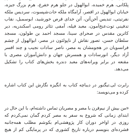
پلکانی، هرم خمیده، ابوالهول در جلو هرم خفرع، هرم بزرگ جیزه،
خیابان ابوالهول در اقصر، آرامگاه ملکه حات‌شپسوت، سردیس ملکه
نفرتیتی، تندیس آخن‌آتن، آتن خدای قرص خورشید، ابوسمبل، نقاب
تدفینی توت‌عنخ‌آمون، معبد فیله، آمفی تئاتر رومی اسکندریه، دیر
کاترین مقدس در صحرای سینا، مسجد احمد بن طولون، مسجد
سلطان حسن، تصور نقاش از ناپولئون در مصر، ابوالهول از چشم
فرانسویان در هجومشان به مصر، ناصر سادات نجیب و چند افسر
آزاد دیگر، انورسادات و همسرش جهان و دانش‌آموزان مصری با
مقنعه در برابر ویرانه‌های معبد دندره بخش‌های کتاب را تشکیل
می‌دهد.
رابرت لی.تیگنور در دیباچه کتاب به انگیزه نگارش این کتاب اشاره
کرده و می‌نویسد:
«من بیش از نیم‌قرن با مصر و مصریان تماس داشته‌ام، با این‌ حال در
ابتدای زمانی که شروع به سفر به مصر کردم گمان نمی‌کردم که
روزی در اواخر دوران کار پژوهشی‌ام بکوشم مطلب همه‌جانبه
فشرده‌ای بنویسم درباره تاریخ کشوری که در پرمایگی کم از هیچ