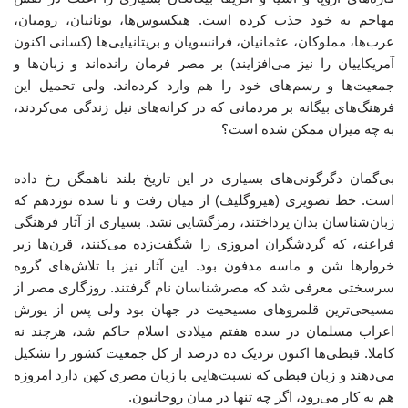
مهاجم به خود جذب کرده است. هیکسوس‌ها، یونانیان، رومیان،
عرب‌ها، مملوکان، عثمانیان، فرانسویان و بریتانیایی‌ها (کسانی اکنون
آمریکاییان را نیز می‌افزایند) بر مصر فرمان رانده‌اند و زبان‌ها و
جمعیت‌ها و رسم‌های خود را هم وارد کرده‌اند. ولی تحمیل این
فرهنگ‌های بیگانه بر مردمانی که در کرانه‌های نیل زندگی می‌کردند،
به چه میزان ممکن شده است؟
بی‌گمان دگرگونی‌های بسیاری در این تاریخ بلند ناهمگن رخ داده
است. خط تصویری (هیروگلیف) از میان رفت و تا سده نوزدهم که
زبان‌شناسان بدان پرداختند، رمزگشایی نشد. بسیاری از آثار فرهنگی
فراعنه، که گردشگران امروزی را شگفت‌زده می‌کنند، قرن‌ها زیر
خروارها شن و ماسه مدفون بود. این آثار نیز با تلاش‌های گروه
سرسختی معرفی شد که مصرشناسان نام گرفتند. روزگاری مصر از
مسیحی‌ترین قلمروهای مسیحیت در جهان بود ولی پس از یورش
اعراب مسلمان در سده هفتم میلادی اسلام حاکم شد، هرچند نه
کاملا. قبطی‌ها اکنون نزدیک ده درصد از کل جمعیت کشور را تشکیل
می‌دهند و زبان قبطی که نسبت‌هایی با زبان مصری کهن دارد امروزه
هم به کار می‌رود، اگر چه تنها در میان روحانیون.