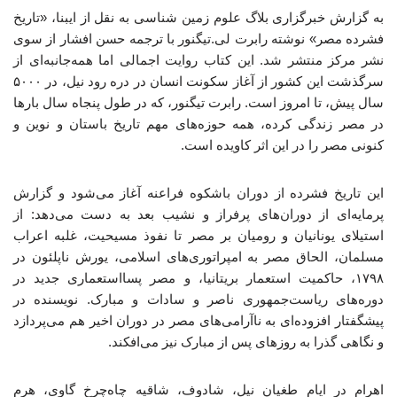
به گزارش خبرگزاری بلاگ علوم زمین شناسی به نقل از ایبنا، «تاریخ
فشرده مصر» نوشته رابرت لی.تیگنور با ترجمه حسن افشار از سوی
نشر مرکز منتشر شد. این کتاب روایت اجمالی اما همه‌جانبه‌ای از
سرگذشت این کشور از آغاز سکونت انسان در دره‌ رود نیل، در ۵۰۰۰
سال پیش، تا امروز است. رابرت تیگنور، که در طول پنجاه سال بارها
در مصر زندگی کرده، همه‌ حوزه‌های مهم تاریخ باستان و نوین و
کنونی مصر را در این اثر کاویده است.
این تاریخ فشرده از دوران باشکوه فراعنه آغاز می‌شود و گزارش
پرمایه‌ای از دوران‌های پرفراز و نشیب بعد به دست می‌دهد: از
استیلای یونانیان و رومیان بر مصر تا نفوذ مسیحیت، غلبه‌ اعراب
مسلمان، الحاق مصر به امپراتوری‌های اسلامی، یورش ناپلئون در
۱۷۹۸، حاکمیت استعمار بریتانیا، و مصر پسااستعماری جدید در
دوره‌های ریاست‌جمهوری ناصر و سادات و مبارک. نویسنده در
پیشگفتار افزوده‌ای به ناآرامی‌های مصر در دوران اخیر هم می‌پردازد
و نگاهی گذرا به روزهای پس از مبارک نیز می‌افکند.
اهرام در ایام طغیان نیل، شادوف، شاقیه چاه‌چرخ گاوی، هرم