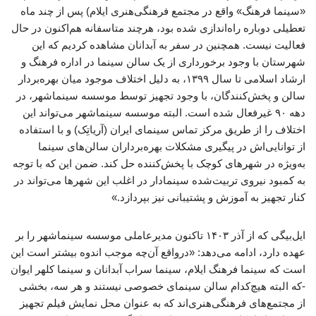
«سینما فرهنگ» واقع در مجتمع فرهنگی‌هنری ایلام) پس از چند ماه
تعطیلی دوباره راه‌اندازی شده بود، هرچند متاسفانه هم‌اکنون در حال
فعالیت نیست. همچنین در سفر به آبدانان مشاهده کردیم که این
شهرستان با وجود برخورداری از یک سالن سینما در اداره فرهنگ و
ارشاد اسلامی تا سال ۱۳۹۹، به دلیل اختلاف موجود میان بهره‌بردار
سالن و پخش‌کنندگان، با وجود تجهیز توسط موسسه سینماشهر، در
دهه ۹۰ غیرفعال شده است. البته موسسه سینماشهر می‌تواند این
اختلاف را از طریق مرکز تماس سینمای ایران (آریاتِک) و با استفاده
از توانایی‌اش در پیگیری مشکلات بهره‌برداران سالن‌های سینما
به‌ویژه در شهرهای کوچک با پ‍خش‌کننده حل کند. ضمن این که با توجه
به کمبود نیروی تربیت‌شده سینمادار در اغلب این شهرها می‌تواند در
کنار تجهیز به آموزش و پشتیبانی نیز بپردازد.»
ایل‌بیگی که از آذر ۱۴۰۳ تاکنون مدیرعاملی موسسه سینماشهر را بر
عهده دارد، ادامه می‌دهد: «درواقع آن‌چه موجب اندوه بیشتر است این
است که سینما فرهنگ ایلام، سینما سراب آبدانان و سینما کلهر ایوان
-که البته هیچ‌کدام سالن سینمای خصوصی نیستند و هر سه، بخشی
از مجتمع‌های فرهنگی‌هنری‌اند که به عنوان محل نمایش فیلم تجهیز