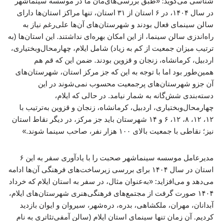
شناسی می‌گوید: «طبق بررسی‌های‌مان ما در موسسه سینماشهر
در سال ۱۴۰۴، در ۶ استان از ۳۱ استان، تنها مراکز استان‌ها دارای
سالن سینمای فعال بودند و شهرستان‌های آن‌ها علی‌رغم نیاز به
راه‌اندزی سالن سینما، از این امکان بهره‌ای نداشتند. این استان‌ها (به
ترتیب میزان جمعیت از کم به زیاد) شامل ایلام، چهارمحال‌وبختیاری،
اردبیل، کرمانشاه، زنجان و قزوین بودند. ضمن این که قم هم
همین‌طور بود اما با توجه به این که جز مرکز استان، شهرستان‌های
آن جزو شهرستان‌های پرجمعیت محسوب نمی‌شوند در این
دسته‌بندی شش‌گانه به شمار نیامد. در حالی که ایلام،
چهارمحال‌وبختیاری، اردبیل، کرمانشاه، زنجان و قزوین به‌ترتیب با
۱۲، ۱۲، ۸، ۱۲، ۶ و ۱۴ شهرستان باید جز مرکز، در دیگر نقاط استان
نیز؛ نقاطی با جمعیت بالای ۱۰۰ هزار نفر، صاحب سینما شوند.»
مدیرعامل موسسه سینماشهر صحبت را با یادآوری سفر به این ۶
استان در سال ۱۴۰۴ برای بررسی زیرساخت‌های فرهنگی آن‌ها ادامه
می‌دهد و می‌افزاید: «به‌عنوان مثال، در سفر به استان ایلام که خرداد
۱۴۰۴ صورت گرفت از مجتمع‌های فرهنگی‌هنری شهرستان‌های ایلام،
آبدانان، مهران، ملکشاهی، بدره، دره‌شهر، سیروان و ایوان بازدید
کردیم. آن زمان تنها سینمای استان ایلام (سالن آمفی‌تئاتری به نام