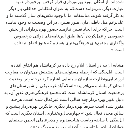
شده‌اند- از امکان مورد بهره‌برداری قرار گرفتن، برخوردارند. به
عبارت دیگر، می‌توانند دست‌کم به عنوان امکاناتی حداقلی بار دیگر
به کار گرفته شوند. متاسفانه اما با وجود تلاش‌های سال گذشته ما و
علی‌رغم میل باطنی‌مان، هنوز تغییری در این وضعیت به وجود نیامده
است. چراکه برای ایجاد تغییر، نیازمند حضور بهره‌بردارانی از بخش‌
خصوصی و عمل‌کردن آن‌ها طبق آیین‌نامه‌های دولتی درخصوص
واگذاری مجتمع‌های فرهنگی‌هنری هستیم که هنوز اتفاق نیفتاده
است.»
مشابه آن‌چه در استان ایلام رخ داده در کرمانشاه هم اتفاق افتاده
است. ایل‌بیگی که ازجمله مسئولیت‌های پیشینش می‌توان به معاونت
ارزشیابی‌ونظارت سازمان سینمایی اشاره کرد درخصوص وضعیت
استان کرمانشاه می‌افزاید: «اسلام‌آباد غرب یکی از شهرستان‌های
پرجمعیت استان کرمانشاه است که مجتمع فرهنگی‌هنری غدیرِ آن، به
دلیل تغییر بهره‌بردار چند سالی است غیرفعال شده است. هرچند
مقرر شده است سریعاً بهره‌بردار دیگری جایگزین بهره‌بردار پیشین و
سالن مجدد فعال شود.» چهارمحال‌وبختیاری، استان دیگری است که
ایل‌بیگی با سابقه ریاست هیات‌مدیره و مدیرعاملی انجمن سینمای
جوانان ایران، با تاسف از آن نام می‌برد و می‌گوید: «در