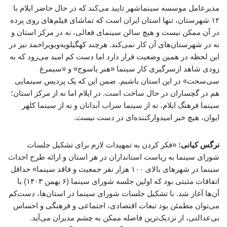
مدیرعامل موسسه سینماشهر تایید می‌کند که در حال حاضر ایلام با
۱۲ شهرستان، تنها استان ایران است که تماشای فیلم‌های روی پرده
در آن ممکن نیست و هیچ سالن سینمای فعالی، نه در مرکز استان و
نه در شهرستان‌های آن کار نمی‌کند. هرچند کهگیلویه‌وبویراحمد نیز در
این لحظه در همین وضعیت قرار دارد اما دست کم امید می‌رود که به
زودی شاهد ازسرگیری کار سینما «هنر یاسوج» و «سیمرغ
سی‌سخت» در این استان باشیم. ضمن این که یک پردیس سینمایی
هم در گچساران در حال ساخت است. در ایلام اما نه از مرکز استان؛
سینما فرهنگ ایلام، نه از سینما سراب آبدانان و نه از سینما کلهر
ایوان، هیچ خبر امیدوارکننده‌ای در دست نیست.
نرگس کیانی:
«فکر کردن به تمهیدات لازم برای تشکیل جلسات
شورای سینما به ریاست استانداران در هر استان و ارائه طرح احداث
سینما در شهرهای بالای ۱۰۰ هزار نفر جمعیت و فاقد سینما» حداقل
اتفاقات مثبتی بود که اولین جلسه شورای سینما (۶ بهمن ۱۴۰۳) با
آن‌ها آغاز شد. با تشکیل جلسات شورای سینما در استان‌ها، دست‌کم
می‌توان مطمئن بود تبعات اقتصادی، اجتماعی و فرهنگی و احساس
بی‌عدالتی، از نزدیک‌ترین فاصله ممکن به چشم مدیران می‌آید.