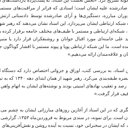
‌گونه تشریح کرد: «بخش نخست این اسناد، به پشت‌پرده بازداشت‌های
ادرشده علیه ایشان است؛ اسنادی که فراتر از مراقبت‌های مستمرِ
وران مبارزه، دستگیری‌ها و آرای صادرشده توسط دادستانی ارتش 
شبکه ارتباطی ایشان می‌پردازد. این اسناد نشان می‌دهند که رهبر شهی
سال‌های نخست دهه ۱۳۴۰، شبکه‌ای ارتباطی و مستمر با طیف‌های مختلف جامعه برقرار کر
ی خامنه‌ای مورد اقبال جوانان و روشنفکران قرار دارد یا منبر
ه است. ما این شبکه ارتباطی پویا و پیوند مستمر با اقشار گوناگون جا
ن و علاقه‌مندان ارائه می‌دهیم.»
 اسناد، به بررسی کتب، اوراق و جزواتی اختصاص دارد که دستگاه امن
تحت عنوان اسناد یا کتب مضره
رصد و تعقیب نهادهای امنیتی بودند و نوشته‌های ایشان به اتهام واهیِ 
وقیف قرار گرفت.»
یگری که در این اسناد از آغازین روزهای مبارزاتی ایشان به چشم می
برجسته درباره جایگاه ایشان است.
که ایشان در سخنرانی خود، نسبت به آینده روشن و نقش‌آفرینی‌های 