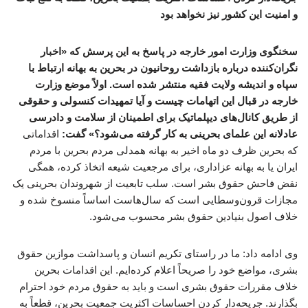
و امنیت این کشور نیز نخواهد بود
سخنگوی وزارت امور خارجه در پاسخ به این پرسش که «اخبار
نگران‌کننده‌ درباره بازداشت روحانیون در بحرین به بهانه ارتباط با
سپاه و اندیشه ولایت فقیه منتشر شده است. اولاً موضع وزارت
خارجه در قبال این اتهامات چیست و آیا تمهیدات کنسولی و حقوقی
از طریق کانال‌های دیپلماتیک برای اطمینان از سلامت و دادرسی
عادلانه این علمای بحرینی به کار گرفته می‌شود؟» گفت:
اقداماتی
که بحرین ظرف دو ماه اخیر به بهانه همدلی مردم بحرین با مردم
ایران یا به بهانه عزاداری، برای مرجعیت شیعه اتخاذ کرده، همگی
نقض فاحش حقوق بشر است. سلب تابعیت از شهروندان بحرینی یک
مجازات قرون‌وسطایی است که سال‌هاست اساساً منسوخ شده و
خلاف اصول بنیادین حقوق بشر محسوب می‌شود.
وی ادامه داد: ما در راستای تکریم انسان و پاسداشت موازین حقوق
بشری، مواضع خود را صریحاً اعلام کرده‌ایم. این اقدامات بحرین
خلاف مقررات حقوق بشری است و باید به حقوق مردم خود احترام
بگذارند. جریحه‌دار کردن احساسات اکثریت جمعیت بحرین، قطعاً به