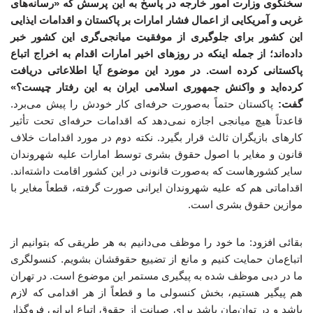
سخنگوی وزارت امور خارجه در پاسخ به این پرسش که «رسانه‌های
غربی و آمریکایی از اعمال فشار امارات بر پاکستان و اقدامات ایذایی
این کشور برای جلوگیری از موفقیت میانجی‌گری این کشور خبر
داده‌اند؛ از جمله اینکه در روزهای اخیر امارات اقدام به اخراج اتباع
پاکستانی کرده است. در مورد این موضوع آیا اطلاعاتی دریافت
کرده‌اید و واکنش جمهوری اسلامی ایران به این رفتار چیست؟»
گفت:
پاکستان حتماً به‌صورت حرفه‌ای کار خودش را پیش می‌برد.
قاعدتاً هیچ میانجی اجازه نمی‌دهد که اقدامات حرفه‌ای تحت تأثیر
کارهای بازیگران ثالث قرار بگیرد. نکته دوم در مورد اقدامات خلاف
قانون و مغایر با اصول حقوق بشری توسط امارات علیه شهروندان
سایر کشورهاست که به‌صورت قانونی در این کشور اقامت داشته‌اند.
اقداماتی هم که علیه شهروندان ایرانی صورت گرفته، قطعاً مغایر با
موازین حقوق بشری است.
بقائی افزود: ما خود را موظف می‌دانیم به هر طریقی که بتوانیم از
اتباع‌مان حمایت کنیم و مانع از تضییع حقوقشان بشویم. کنسولگری
ما در دبی موظف شده به پیگیری مستمر این موضوع است. در تهران
هم پیگیر هستیم، بخش کنسولی ما و قطعاً از هر اقدامی که لازم
باشد و در توان‌مان باشد برای صیانت از حقوق اتباع ایرانی فروگذار