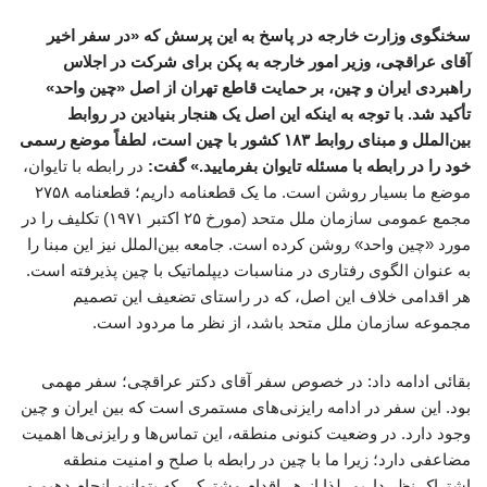
سخنگوی وزارت خارجه در پاسخ به این پرسش که «در سفر اخیر
آقای عراقچی، وزیر امور خارجه به پکن برای شرکت در اجلاس
راهبردی ایران و چین، بر حمایت قاطع تهران از اصل «چین واحد»
تأکید شد. با توجه به اینکه این اصل یک هنجار بنیادین در روابط
بین‌الملل و مبنای روابط ۱۸۳ کشور با چین است، لطفاً موضع رسمی
خود را در رابطه با مسئله تایوان بفرمایید.» گفت:
در رابطه با تایوان،
موضع ما بسیار روشن است. ما یک قطعنامه داریم؛ قطعنامه ۲۷۵۸
مجمع عمومی سازمان ملل متحد (مورخ ۲۵ اکتبر ۱۹۷۱) تکلیف را در
مورد «چین واحد» روشن کرده است. جامعه بین‌الملل نیز این مبنا را
به عنوان الگوی رفتاری در مناسبات دیپلماتیک با چین پذیرفته است.
هر اقدامی خلاف این اصل، که در راستای تضعیف این تصمیم
مجموعه سازمان ملل متحد باشد، از نظر ما مردود است.
بقائی ادامه داد: در خصوص سفر آقای دکتر عراقچی؛ سفر مهمی
بود. این سفر در ادامه رایزنی‌های مستمری است که بین ایران و چین
وجود دارد. در وضعیت کنونی منطقه، این تماس‌ها و رایزنی‌ها اهمیت
مضاعفی دارد؛ زیرا ما با چین در رابطه با صلح و امنیت منطقه
اشتراک نظر داریم. لذا از هر اقدام مشترکی که بتوانیم انجام دهیم و