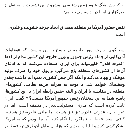
به گزارش بلاگ علوم زمین شناسی، مشروح این نشست را به نقل از
خبرگزاری ایرنا در ادامه می‌خوانیم:
نفس حضور آمریکا در منطقه مصداق ایجاد چرخه خشونت و قلدری
است
سخنگوی وزارت امور خارجه در پاسخ به این پرسش
که «مقامات
آمریکایی از جمله رئیس جمهور و وزیر خارجه این کشور مدام از لفظ
“قدرت قلدر” خاورمیانه برای ایران استفاده می‌کنند که به ادعای
آن‌ها از کشورهای منطقه باج می‌گیرد و پول خود را صرف تولید
موشک و پهپاد می‌کند و اینکه اگر چنین کشوری بمب اتم داشت چقدر
وحشتناک خواهد شد. با توجه به سرانه هزینه نظامی کشورهای
منطقه در مقایسه با ایران و البته جنس رابطه ایران با این کشورها،
پاسخ شما به این سخنان رئیس جمهور آمریکا چیست؟
» گفت: ایران
ثابت کرده است که قدرتی مسئولیت‌پذیر در منطقه است، اما در
عین حال، قدرتی قلدرستیز نیز هست. ما ملتی قلدرستیز هستیم.
کافی است فقط به عملکرد ما نگاه کنید. آیا ما بودیم که به آمریکا
لشکرکشی کردیم؟ آیا ما بودیم که هزاران مایل آن‌طرف‌تر، فقط در