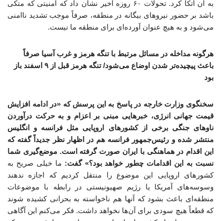
به آن اتکا کرد. تحولات ۶۰ روزه اخیر نشان داد که امنیتی که متکی
باشد بر حضور نیروهای بیگانه در منطقه، صرفاً موجب تشدید ناامنی
می‌شود و به هیچ عنوان آورده‌ای برای منطقه ما نیست.
هرگونه مداخله‌ در مسائل مرتبط با تنگه هرمز و غرب آسیا صرفاً
باعث پیچیده‌تر شدن اوضاع می‌شود/ تنگه هرمز قبل از ۹ اسفند باز
بود
سخنگوی وزارت خارجه در پاسخ به این پرسش که «در ادامه افزایش
قیمت جهانی انرژی، خبرهایی مبنی بر اعزام و به حرکت درآوردن
ناوهای جنگی برخی از کشورهای اروپایی مثل فرانسه و انگلیس
منتشر شده و رئیس‌جمهور فرانسه هم در اظهار نظر جدیداً گفته که
این اقدام در هماهنگی با ایران صورت گرفته است. موضع‌گیری شما
نسبت به این اقدامات چطور خواهد بود؟» گفت:
ما خیلی صریح به
کشورهای اروپایی این موضوع را منتقل کردیم که اجازه ندهند
وسوسه‌های آمریکا یا رژیم صهیونیستی در رابطه با موضوعات
منطقه‌ای باعث بشود که آنها هم ناخواسته به بحرانی کشیده شوند
که قطعاً هیچ سودی برای آن‌ها نخواهد داشت. فکر می‌کنم این آگاهی