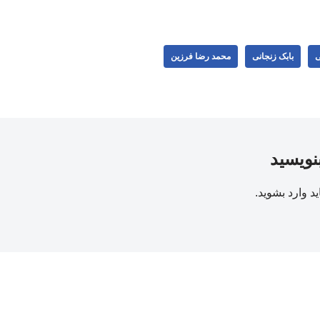
ی
بابک زنجانی
محمد رضا فرزین
بنویسید
ید
وارد بشوید
.