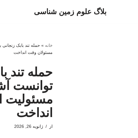
بلاگ علوم زمین شناسی
پرش
به
محتوا
خانه
»
حمله تند بابک زنجانی 
مسئولان وقت انداخت
حمله تند با
توانست آشو
مسئولیت ا
انداخت
از
ژانویه 26, 2026