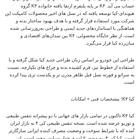
حساب می آید. K۴ بر پایه پلتفرم ارتقا یافته خانواده K۳ گروه
هیوندای-کیا توسعه یافته که در نسل‌ های اخیر محصولات کامپکت این
شرکت مورد استفاده قرار گرفته و با هدف بهبود ساختار بدنه و
هماهنگی با استانداردهای جدید ایمنی و طراحی به‌روزرسانی شده
است. از نظر جایگاه محصولی، K۴ بین سدان‌های اقتصادی و
میان‌رده کیا قرار می‌گیرد.
طراحی این خودرو بر اساس زبان طراحی جدید کیا شکل گرفته و با
استفاده از خطوط تیز، فرم کشیده بدنه و چراغ‌ های یکپارچه، نسبت
به سراتو و فورته نسل قبل ظاهر مدرن‌ تر و یکدست‌ تری پیدا کرده
است.
کیا K۴؛ مشخصات فنی + امکانات
کیا K۴ تاکنون در تمامی بازار های جهانی با دو پیشرانه تنفس طبیعی
و توربو عرضه شده است. نسخه تنفس طبیعی کی ۴ به بازار ایران
آمده که با شرایط سوخت و وضعیت مصرف کننده ایرانی سازگارتر
است. کیا کی ۴، به موتور ۲ لیتری چهار سیلندر مجهز است. این