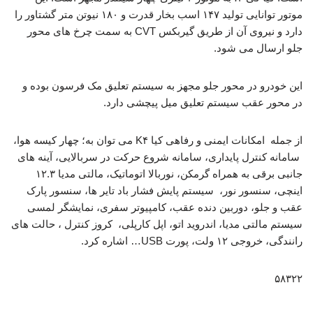
موتور توانایی تولید ۱۴۷ اسب بخار قدرت و ۱۸۰ نیوتن متر گشتاور را
دارد و نیروی آن از طریق گیربکس CVT به سمت چرخ های محور
جلو ارسال می شود.
این خودرو در محور جلو مجهز به سیستم تعلیق مک فرسون بوده و
در محور عقب سیستم تعلیق میل پیچشی دارد.
از جمله امکانات ایمنی و رفاهی کیا K۴ می توان به؛ چهار کیسه هوا،
سامانه کنترل پایداری، سامانه شروع حرکت در سربالایی، آینه های
جانبی برقی به همراه گرمکن، نوربالا اتوماتیک، مالتی مدیا ۱۲.۳
اینچی، سنسور نور، سیستم پایش فشار باد تایر ها، سنسور پارک
عقب و جلو، دوربین دنده عقب، کامپیوتر سفری، نمایشگر لمسی
سیستم مالتی مدیا، اندروید اتو، اپل کارپلی، کروز کنترل ، حالت های
رانندگی، خروجی ۱۲ ولت، پورت USB… اشاره کرد.
۵۸۳۲۲