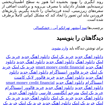
روند آبگیری را بهبود بخشیده اما هنوز به سطح اطمینان‌بخشی
نرسیده‌ایم، هشدار داد:نباید با مصرف بی‌رویه و برداشت اضافی از
سفره‌های زیرزمینی، آینده فرزندانمان را نادیده بگیریم. بارش‌های
فروردین‌ نباید این تصور را ایجاد کند که مشکل کم‌آبی کاملاً برطرف
شده است.
برچسب‌ها:
سد آبی
شهر تهران
کم آبی - خشکسالی
دیدگاهتان را بنویسید
برای نوشتن دیدگاه باید
وارد بشوید
.
دانلود اهنگ جدید
خرید بک لینک
دانلود اهنگ جدید
خرید بک
لینک
دانلود اهنگ
دانلود اهنگ جدید
دانلود اهنگ جدید
دانلود
اهنگ جدید
smart money credit financial
خرید بک لینک
خرید
بک لینک
خرید فالوور اینستاگرام
دانلود اهنگ جدید
دانلود
اهنگ جدید
دانلود اهنگ جدید
خرید فالوور لایک کامنت
اینستاگرام
دانلود اهنگ جدید
smart money credit financial
دانلود اهنگ جدید
دانلود اهنگ جدید
خرید فالوور اینستاگرام
خرید بک لینک
مترجم انگلیسی فارسی
دانلود اهنگ جدید
دانلود اهنگ جدید
خرید بک لینک
دانلود اهنگ جدید
خرید بک
لینک
خرید بک لینک
دانلود اهنگ جدید
خرید بک لینک
خرید بک