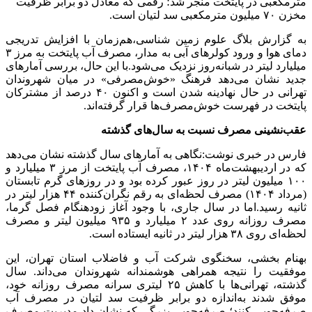
مترمکعبی در پایتخت منجر شد؛ رقمی که معادل دو برابر ظرفیت
مخزن ۷۰ میلیون مترمکعبی سد لتیان است.
به گزارش بلاگ علوم زمین شناسی،هم‌زمان با افزایش تدریجی
دمای هوا و ورود کولرهای آبی به مدار، مصرف آب پایتخت به مرز ۳
میلیارد لیتر در شبانه‌روز نزدیک می‌شود.با این حال، بررسی آمارهای
جدید نشان می‌دهد فرهنگ «خوش‌مصرفی» در میان شهروندان
تهرانی در حال نهادینه شدن است و اکنون ۴۰ درصد از مشترکان
پایتخت در فهرست خوش‌مصرف‌ها قرار گرفته‌اند.
عقب‌نشینی مصرف نسبت به سال‌های گذشته
فارس در خبری نوشت:نگاهی به آمارهای سال گذشته نشان می‌دهد
که در اردیبهشت‌ماه ۱۴۰۴، مصرف آب پایتخت از مرز ۳ میلیارد و
۱۰۰ میلیون لیتر در روز عبور کرده بود و در روزهای گرم تابستان
(مرداد ۱۴۰۴) مصرف لحظه‌ای به رقم نگران‌کننده ۴۴ هزار لیتر در
ثانیه رسید.اما در سال جاری، با وجود آغاز زودهنگام فصل گرما،
مصرف روزانه روی عدد ۲ میلیارد و ۹۳۵ میلیون لیتر و مصرف
لحظه‌ای روی ۳۸ هزار لیتر در ثانیه ایستاده است.
بهنام بخشی، سخنگوی شرکت آب و فاضلاب استان تهران، این
موفقیت را نتیجه همراهی هوشمندانه شهروندان می‌داند. سال
گذشته، تهرانی‌ها با کاهش ۲۵ لیتری سرانه مصرف روزانه خود،
موفق شدند به‌اندازه دو برابر ظرفیت سد لتیان در مصرف آب
صرفه‌جویی کنند؛ صرفه‌جویی بزرگی که نشان داد مدیریت مصرف