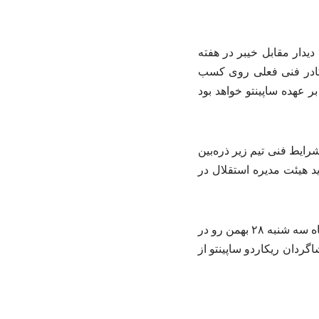
یدار مقابل خیبر در هفته
ز کادر فنی فعلی روی کسب
 عهده ساپینتو خواهد بود
رایط فنی تیم زیر ذره‌بین
ید هیئت مدیره استقلال در
لازم به ذکر است که استقلال در دیدار برگشت مرحله یک هشتم نهایی لیگ قهرمانان آسیا ۲ شامگاه سه شنبه ۲۸ بهمن رو در
اردن به پایان رسید و شاگردان ریکاردو ساپینتو از