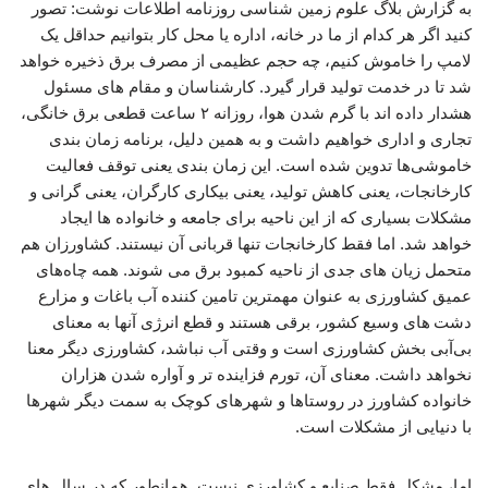
به گزارش بلاگ علوم زمین شناسی روزنامه اطلاعات نوشت: تصور
کنید اگر هر کدام از ما در خانه، اداره یا محل کار بتوانیم حداقل یک
لامپ را خاموش کنیم، چه حجم عظیمی از مصرف برق ذخیره خواهد
شد تا در خدمت تولید قرار گیرد. کارشناسان و مقام های مسئول
هشدار داده اند با گرم شدن هوا، روزانه ۲ ساعت قطعی برق خانگی،
تجاری و اداری خواهیم داشت و به همین دلیل، برنامه زمان بندی
خاموشی‌ها تدوین شده است. این زمان بندی یعنی توقف فعالیت
کارخانجات، یعنی کاهش تولید، یعنی بیکاری کارگران، یعنی گرانی و
مشکلات بسیاری که از این ناحیه برای جامعه و خانواده ها ایجاد
خواهد شد. اما فقط کارخانجات تنها قربانی آن نیستند. کشاورزان هم
متحمل زیان های جدی از ناحیه کمبود برق می شوند. همه چاه‌های
عمیق کشاورزی به عنوان مهمترین تامین کننده آب باغات و مزارع
دشت های وسیع کشور، برقی هستند و قطع انرژی آنها به معنای
بی‌آبی بخش کشاورزی است و وقتی آب نباشد، کشاورزی دیگر معنا
نخواهد داشت. معنای آن، تورم فزاینده تر و آواره شدن هزاران
خانواده کشاورز در روستاها و شهرهای کوچک به سمت دیگر شهرها
با دنیایی از مشکلات است.
اما، مشکل فقط صنایع و کشاورزی نیست. همانطور که در سال های