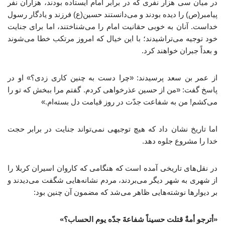
در میان سی هزار نفری که در برابر امام ایستاده بودند، هزاران نفر
پیامبر(ص) را دیده بودند و می‌دانستند حسین(ع) فرزند و یادگار رسول
خداست. آنان به خوبی حقانیت امام را می‌شناختند، اما برای جنایت
خود توجیه می‌تراشیدند؛ با این خیال که امروز مرتکب خطا می‌شوند
و بعداً جبران خواهند کرد.
از عمر بن سعد پرسیدند: «چرا دست به چنین کاری زدی؟» او در
پاسخ گفت: «من از حسین عذرخواهی کردم. گفتم مرا ببخش که تو را
می‌کشم! من به شفاعت جدّت در روز قیامت دل بسته‌ام.»
اما تاریخ نشان داد که هیچ توجیهی نمی‌تواند جنایت در برابر حجت
خدا را مشروع جلوه دهد.
در نقل‌های تاریخی آمده است که هنگامی که کاروان اسیران کربلا را
از شهری به شهر دیگر می‌بردند، مردم نشانه‌هایی شگفت می‌دیدند و
بر دیوارها نوشته‌هایی ظاهر می‌شد که مضمون آن چنین بود:
«أترجو أمةٌ قتلت حسیناً
شفاعةَ جدّه یوم الحساب؟»