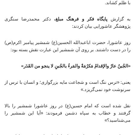
با ظلم کشاند.
به گزارش
پایگاه فکر و فرهنگ مبلغ،
دکتر محمدرضا سنگری
پژوهشگر عاشورایی بیان کردند:
روز عاشورا، حضرت اباعبدالله الحسین(ع) شمشیر پیامبر اکرم(ص)
را در دست داشتند. بر روی آن شمشیر این عبارت نقش بسته بود:
«الجُبنُ عارٌ والإقدامُ مَکرُمَةٌ
والمَرءُ بالجُبنِ لا ینجو من القَدَر»
یعنی: «ترس ننگ است و شجاعت مایه بزرگواری؛ و انسان با ترس از
سرنوشت خود نمی‌گریزد.»
نقل شده است که امام حسین(ع) در روز عاشورا شمشیر را بالا
گرفتند و خطاب به سپاه دشمن فرمودند: «آیا این شمشیر را
می‌شناسید؟»