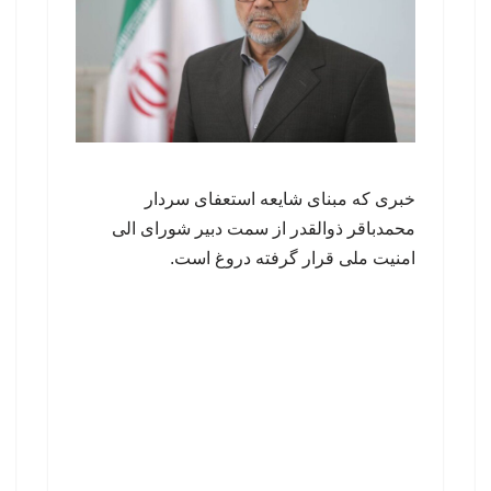
خبری که مبنای شایعه استعفای سردار
محمدباقر ذوالقدر از سمت دبیر شورای الی
امنیت ملی قرار گرفته دروغ است.