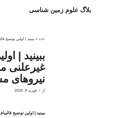
بلاگ علوم زمین شناسی
پرش
به
محتوا
خانه
»
ببینید | اولین توضیح 
ببینید | او
غیرعلنی م
نیروهای م
از
فوریه 9, 2026
ببینید | اولین توضیح قال