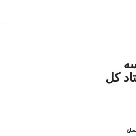
سه
اد کل
مسلح