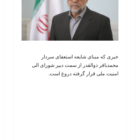
خبری که مبنای شایعه استعفای سردار
محمدباقر ذوالقدر از سمت دبیر شورای الی
امنیت ملی قرار گرفته دروغ است.