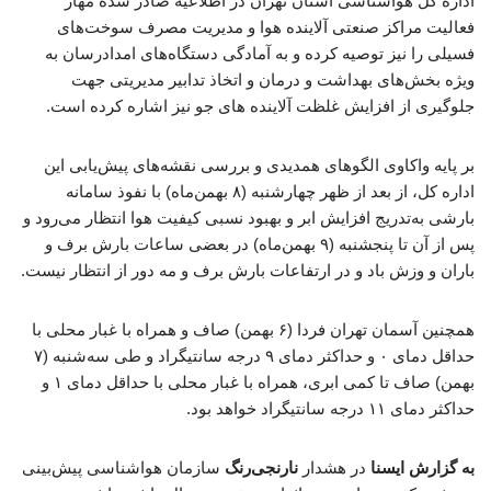
اداره کل هواشناسی استان تهران در اطلاعیه صادر شده مهار
فعالیت مراکز صنعتی آلاینده هوا و مدیریت مصرف سوخت‌های
فسیلی را نیز توصیه کرده و به آمادگی دستگاه‌های امدادرسان به
ویژه بخش‌های بهداشت و درمان و اتخاذ تدابیر مدیریتی جهت
جلوگیری از افزایش غلظت آلاینده های جو نیز اشاره کرده است.
بر پایه واکاوی الگوهای همدیدی و بررسی نقشه‌های پیش‌یابی این
اداره کل، از بعد از ظهر چهارشنبه (۸ بهمن‌ماه) با نفوذ سامانه
بارشی به‌تدریج افزایش ابر و بهبود نسبی کیفیت هوا انتظار می‌رود و
پس از آن تا پنجشنبه (۹ بهمن‌ماه) در بعضی ساعات بارش برف و
باران و وزش باد و در ارتفاعات بارش برف و مه دور از انتظار نیست.
همچنین آسمان تهران فردا (۶ بهمن) صاف و همراه با غبار محلی با
حداقل دمای ۰ و حداکثر دمای ۹ درجه سانتیگراد و طی سه‌شنبه (۷
بهمن) صاف تا کمی ابری، همراه با غبار محلی با حداقل دمای ۱ و
حداکثر دمای ۱۱ درجه سانتیگراد خواهد بود.
به گزارش ایسنا
در هشدار
نارنجی‌رنگ
سازمان هواشناسی پیش‌بینی