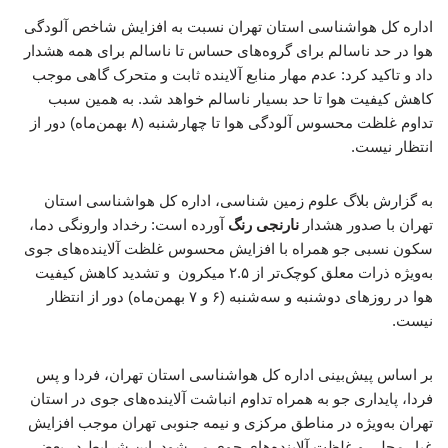
اداره کل هواشناسی استان تهران نسبت به افزایش شاخص آلودگی
هوا در حد ناسالم برای گروه‌های حساس تا ناسالم برای همه هشدار
داد و تاکید کرد: عدم مهار منابع آلاینده ثابت و متحرک گاهی موجب
کاهش کیفیت هوا تا حد بسیار ناسالم خواهد شد. به همین سبب
تداوم غلظت محسوس آلودگی هوا تا چهارشنبه (۸ بهمن‌ماه) دور از
انتظار نیست.
به گزارش بلاگ علوم زمین شناسی،‌ اداره کل هواشناسی استان
تهران با صدور هشدار
نارنجی رنگ
آورده است: رخداد وارونگی دما،
سکون نسبی جو همراه با افزایش محسوس غلظت آلاینده‌های جوی
به‌ویژه ذرات معلق کوچک‌تر از ۲.۵ میکرون و تشدید کاهش کیفیت
هوا در روزهای دوشنبه و سه‌شنبه (۶ و ۷ بهمن‌ماه) دور از انتظار
نیست.
بر اساس پیش‌بینی اداره کل هواشناسی استان تهران، فردا و پس
فردا، پایداری جو به همراه تداوم انباشت آلاینده‌های جوی در استان
تهران به‌ویژه در مناطق مرکزی و نیمه جنوبی تهران موجب افزایش
غبار محلی و غلظت آلاینده‌های جوی می‌شود. این شرایط در بعضی